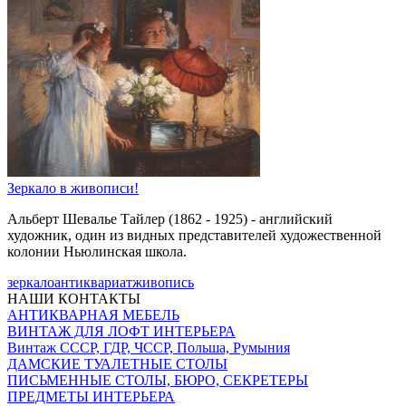
Зеркало в живописи!
Альберт Шевалье Тайлер (1862 - 1925) - английский
художник, один из видных представителей художественной
колонии Ньюлинская школа.
зеркало
антиквариат
живопись
НАШИ КОНТАКТЫ
АНТИКВАРНАЯ МЕБЕЛЬ
ВИНТАЖ ДЛЯ ЛОФТ ИНТЕРЬЕРА
Винтаж СССР, ГДР, ЧССР, Польша, Румыния
ДАМСКИЕ ТУАЛЕТНЫЕ СТОЛЫ
ПИСЬМЕННЫЕ СТОЛЫ, БЮРО, СЕКРЕТЕРЫ
ПРЕДМЕТЫ ИНТЕРЬЕРА