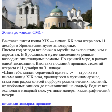
Жизнь до «эпохи СМС»
Выставка писем конца XIX — начала XX века открылась 11
декабря в Ярославском музее-заповеднике.
Письма год от года все ближе к музейным экспонатам, чем к
адресатам. В Ярославском музее-заповеднике решили
возродить эпистолярные романы. По крайней мере, в рамках
одной экспозиции. Выставка посланий прошлых столетий
открыта с 11 декабря по 31 января.
«Шлю тебе, милая, сердечный привет…» — строчка из
письма конца XIX века, хранящегося в музейном архиве,
стала эпиграфом ко всей подборке романтических посланий:
от любовных записок до приглашений на свадьбу. Роднят все
экспонаты изящный слог, учтивые манеры, каллиграфический
почерк.
письма
антиквариат
прошлое