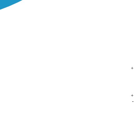
+
+
-