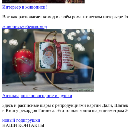
Интерьер в живописи!
Вот как располагает комод в своём романтическом интерьере Joh
живопись
мебель
комод
Антикварные новогодние игрушки
Здесь и расписные шары с репродукциями картин Дали, Шагала
в Книгу рекордов Гиннеса. Это точная копия шара диаметром 
новый год
игрушки
НАШИ КОНТАКТЫ