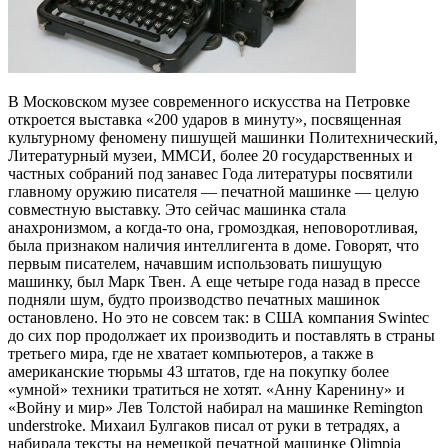
В Московском музее современного искусства на Петровке
откроется выставка «200 ударов в минуту», посвященная
культурному феномену пишущей машинки Политехнический,
Литературный музеи, ММСИ, более 20 государственных и
частных собраний под занавес Года литературы посвятили
главному оружию писателя — печатной машинке — целую
совместную выставку. Это сейчас машинка стала
анахронизмом, а когда-то она, громоздкая, неповоротливая,
была признаком наличия интеллигента в доме. Говорят, что
первым писателем, начавшим использовать пишущую
машинку, был Марк Твен. А еще четыре года назад в прессе
подняли шум, будто производство печатных машинок
остановлено. Но это не совсем так: в США компания Swintec
до сих пор продолжает их производить и поставлять в страны
третьего мира, где не хватает компьютеров, а также в
американские тюрьмы 43 штатов, где на покупку более
«умной» техники тратиться не хотят. «Анну Каренину» и
«Войну и мир» Лев Толстой набирал на машинке Remington
understroke. Михаил Булгаков писал от руки в тетрадях, а
набирала тексты на немецкой печатной машинке Olimpia