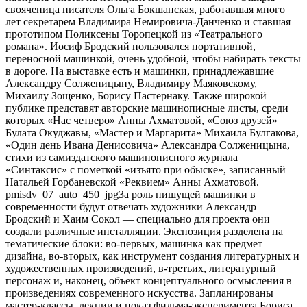
свояченица писателя Ольга Бокшанская, работавшая много
лет секретарем Владимира Немировича-Данченко и ставшая
прототипом Поликсены Торопецкой из «Театрального
романа». Иосиф Бродский пользовался портативной,
переносной машинкой, очень удобной, чтобы набирать тексты
в дороге. На выставке есть и машинки, принадлежавшие
Александру Солженицыну, Владимиру Маяковскому,
Михаилу Зощенко, Борису Пастернаку. Также широкой
публике представят авторские машинописные листы, среди
которых «Нас четверо» Анны Ахматовой, «Союз друзей»
Булата Окуджавы, «Мастер и Маргарита» Михаила Булгакова,
«Один день Ивана Денисовича» Александра Солженицына,
стихи из самиздатского машинописного журнала
«Синтаксис» с пометкой «изъято при обыске», записанный
Натальей Горбаневской «Реквием» Анны Ахматовой.
pmisdv_07_auto_450_jpgЗа роль пишущей машинки в
современности будут отвечать художники Александр
Бродский и Хаим Сокол — специально для проекта они
создали различные инсталляции. Экспозиция разделена на
тематические блоки: во-первых, машинка как предмет
дизайна, во-вторых, как инструмент создания литературных и
художественных произведений, в-третьих, литературный
персонаж и, наконец, объект концептуального осмысления в
произведениях современного искусства. Запланированы
мастер-классы, лекции и показ фильма-эксперимента Бориса