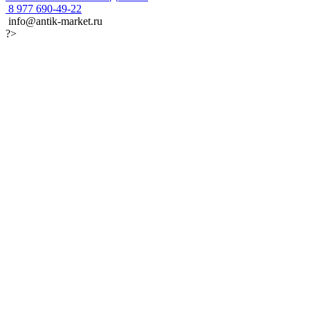
8 977 690-49-22
info@antik-market.ru
?>