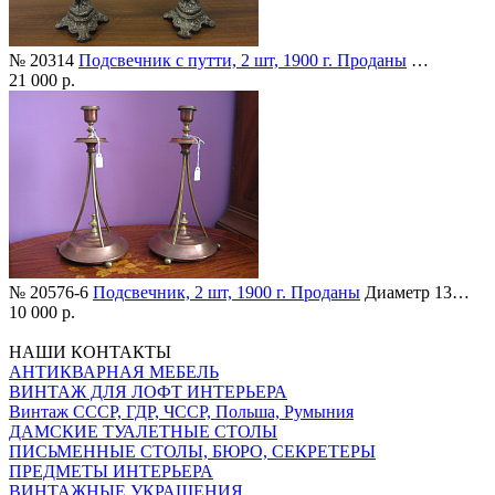
№ 20314
Подсвечник с путти, 2 шт, 1900 г. Проданы
…
21 000 р.
№ 20576-6
Подсвечник, 2 шт, 1900 г. Проданы
Диаметр 13…
10 000 р.
НАШИ КОНТАКТЫ
АНТИКВАРНАЯ МЕБЕЛЬ
ВИНТАЖ ДЛЯ ЛОФТ ИНТЕРЬЕРА
Винтаж СССР, ГДР, ЧССР, Польша, Румыния
ДАМСКИЕ ТУАЛЕТНЫЕ СТОЛЫ
ПИСЬМЕННЫЕ СТОЛЫ, БЮРО, СЕКРЕТЕРЫ
ПРЕДМЕТЫ ИНТЕРЬЕРА
ВИНТАЖНЫЕ УКРАШЕНИЯ