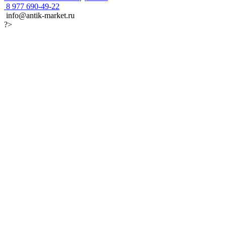
8 977 690-49-22
info@antik-market.ru
?>