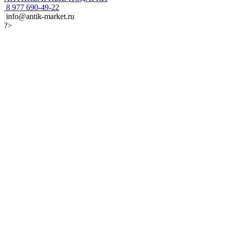
8 977 690-49-22
info@antik-market.ru
?>